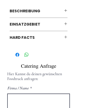
BESCHREIBUNG
Kühlanhänger 3m x 1,6m 
EINSATZGEBIET
Ganz Österreich
HARD FACTS
Platzbedarf
3 x 1,6m 
Catering Anfrage
Innenraumhöhe 1,8m
Strombedarf
Hier Kannst du deinen gewünschten
Foodtruck anfragen:
1x 230V 
Firma / Name